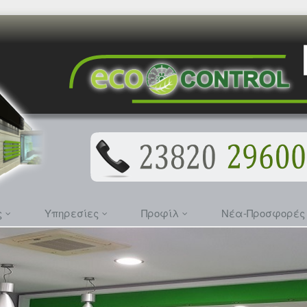
ς
Υπηρεσίες
Προφίλ
Νέα-Προσφορέ